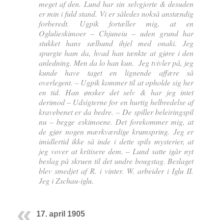
meget af den. Lund har sin selvgjorte & desuden
er min i fuld stand. Vi er således nokså anstændig
forberedt. Ugpik fortæller mig, at en
Oglulieskimoer – Chjuneiu – uden grund har
stukket hans sælhund ihjel med onaki. Jeg
spurgte ham da, hvad han tænkte at gjøre i den
anledning. Men da lo han kun. Jeg tvivler på, jeg
kunde have taget en lignende affære så
overlegent. – Ugpik kommer til at opholde sig her
en tid. Han ønsker det selv & har jeg intet
derimod – Udsigterne for en hurtig helbredelse af
kravebenet er da bedre. – De spiller beleiringspil
nu – begge eskimoene. Det forekommer mig, at
de gjør nogen mærkværdige krumspring. Jeg er
imidlertid ikke så inde i dette spils mysterier, at
jeg vover at kritisere dem. – Lund satte igår nyt
beslag på skruen til det undre bougstag. Beslaget
blev smedjet af R. i vinter. W. arbeider i Iglu II.
Jeg i Zschau-iglu.
17. april 1905