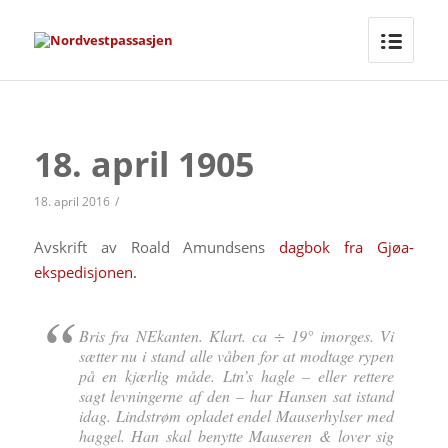
18. april 1905
18. april 2016
/
Avskrift av Roald Amundsens
dagbok fra Gjøa-
ekspedisjonen.
Bris fra NEkanten. Klart. ca ÷ 19° imorges. Vi
sætter nu i stand alle våben for at modtage rypen
på en kjærlig måde. Ltn’s hagle – eller rettere
sagt levningerne af den – har Hansen sat istand
idag. Lindstrøm opladet endel Mauserhylser med
haggel. Han skal benytte Mauseren & lover sig