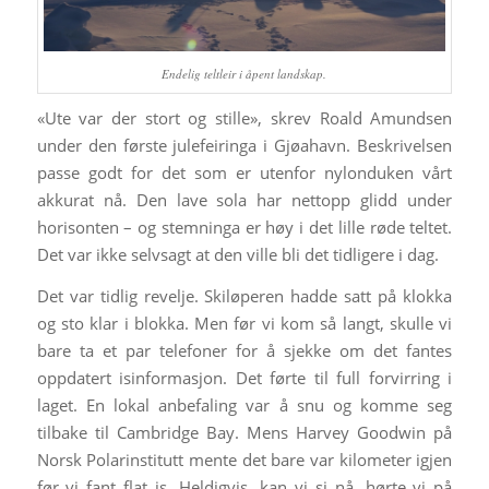
Endelig teltleir i åpent landskap.
«Ute var der stort og stille», skrev Roald Amundsen
under den første julefeiringa i Gjøahavn. Beskrivelsen
passe godt for det som er utenfor nylonduken vårt
akkurat nå. Den lave sola har nettopp glidd under
horisonten – og stemninga er høy i det lille røde teltet.
Det var ikke selvsagt at den ville bli det tidligere i dag.
Det var tidlig revelje. Skiløperen hadde satt på klokka
og sto klar i blokka. Men før vi kom så langt, skulle vi
bare ta et par telefoner for å sjekke om det fantes
oppdatert isinformasjon. Det førte til full forvirring i
laget. En lokal anbefaling var å snu og komme seg
tilbake til Cambridge Bay. Mens Harvey Goodwin på
Norsk Polarinstitutt mente det bare var kilometer igjen
før vi fant flat is. Heldigvis, kan vi si nå, hørte vi på