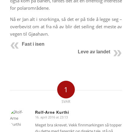
også kom på banen, fantes det alt en offentlig interesse
for polarområdene.
Nå er Jan alt i snorkinga, så det er på tide å legge seg –
overbevist om at fra nå av blir det seiling det meste av
vegen til Gjøahavn.
Fast i isen
Leve av landet
1
SVAR
Rolf-Arne Kurthi
16. april 2016 at 23:13
says:
Meget bra skrevet. Vekk finnmarkingen så topper
du dette med fagerrikt og direkte tale..stå på.