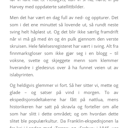
Harvey med oppdaterte satellittbilder.
Men det har vært en dag full av ned- og oppturer. Det
som i det ene minuttet så lovende ut, så rundt neste
sving helt håpløst ut. Og det blir ikke særlig framdrift
når vi må gå med én og én pulk gjennom den verste
skruisen. Hele følelsesregisteret har vært i sving. Alt fra
finnmarksgloser som ikke gjør seg i en blogg – til
voksne, svette og skjeggete menn som klemmer
hverandre i gledesrus over å ha funnet veien ut av
islabyrinten.
Og heldigvis glemmer vi fort. Så her sitter vi, mette og
glade – og satser på vind i morgen. To av
ekspedisjonsdeltakerne har fått på nattlua, mens
historikeren har satt på skravla og forteller om alle
som har slitt i dette området; og om hvordan dette
slitet ble populærkultur. Da Franklin-ekspedisjonen la