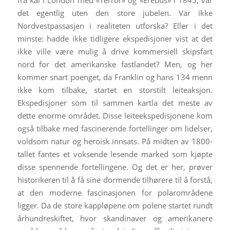
fra kai i London med «Terror» og «Erebus» i 1845, var
det egentlig uten den store jubelen. Var ikke
Nordvestpassasjen i realiteten utforska? Eller i det
minste: hadde ikke tidligere ekspedisjoner vist at det
ikke ville være mulig å drive kommersiell skipsfart
nord for det amerikanske fastlandet? Men, og her
kommer snart poenget, da Franklin og hans 134 menn
ikke kom tilbake, startet en storstilt leiteaksjon.
Ekspedisjoner som til sammen kartla det meste av
dette enorme området. Disse leiteekspedisjonene kom
også tilbake med fascinerende fortellinger om lidelser,
voldsom natur og heroisk innsats. På midten av 1800-
tallet fantes et voksende lesende marked som kjøpte
disse spennende fortellingene. Og det er her, prøver
historikeren til å få sine dormende tilhørere til å forstå,
at den moderne fascinasjonen for polarområdene
ligger. Da de store kappløpene om polene startet rundt
århundreskiftet, hvor skandinaver og amerikanere