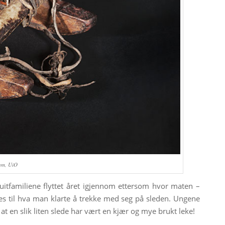
eum, UiO
nuitfamiliene flyttet året igjennom ettersom hvor maten –
es til hva man klarte å trekke med seg på sleden. Ungene
 at en slik liten slede har vært en kjær og mye brukt leke!