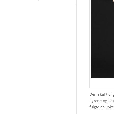
Den skal tidl
dyrene og fis
fulgte de voks