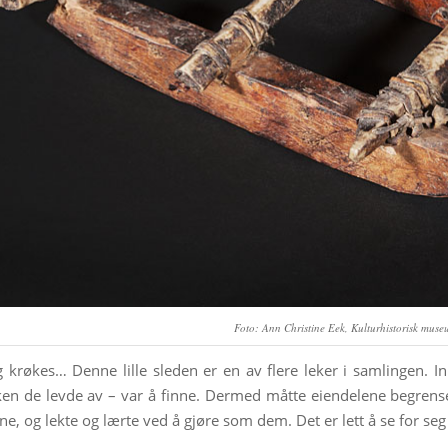
Foto: Ann Christine Eek, Kulturhistorisk mus
ig krøkes… Denne lille sleden er en av flere leker i samlingen. I
ken de levde av – var å finne. Dermed måtte eiendelene begrens
ne, og lekte og lærte ved å gjøre som dem. Det er lett å se for seg