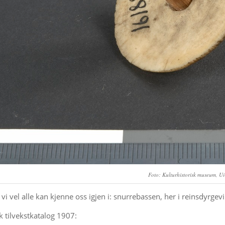
Foto: Kulturhistorisk museum, U
 vi vel alle kan kjenne oss igjen i: snurrebassen, her i reinsdyrgev
k tilvekstkatalog 1907: