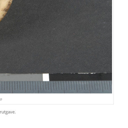
iO
irutgave.