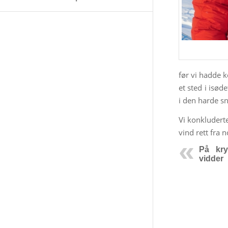
før vi hadde 
et sted i isø
i den harde sn
Vi konkluderte
vind rett fra 
På kry
vidder