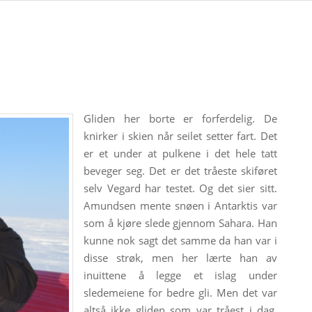
Gliden her borte er forferdelig. De
knirker i skien når seilet setter fart. Det
er et under at pulkene i det hele tatt
beveger seg. Det er det tråeste skiføret
selv Vegard har testet. Og det sier sitt.
Amundsen mente snøen i Antarktis var
som å kjøre slede gjennom Sahara. Han
kunne nok sagt det samme da han var i
disse strøk, men her lærte han av
inuittene å legge et islag under
sledemeiene for bedre gli. Men det var
altså ikke gliden som var tråest i dag.