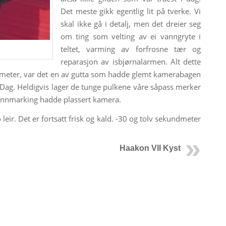
Det meste gikk egentlig lit på tverke. Vi
skal ikke gå i detalj, men det dreier seg
om ting som velting av ei vanngryte i
teltet, varming av forfrosne tær og
reparasjon av isbjørnalarmen. Alt dette
ilometer, var det en av gutta som hadde glemt kamerabagen
d Dag. Heldigvis lager de tunge pulkene våre såpass merker
k finnmarking hadde plassert kamera.
eir. Det er fortsatt frisk og kald. -30 og tolv sekundmeter
Haakon VII Kyst