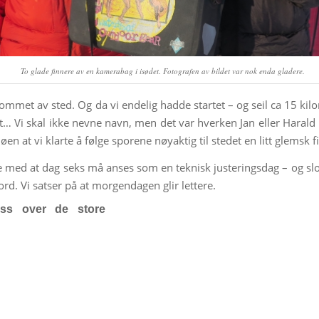
To glade finnere av en kamerabag i isødet. Fotografen av bildet var nok enda gladere.
kommet av sted. Og da vi endelig hadde startet – og seil ca 15 k
det… Vi skal ikke nevne navn, men det var hverken Jan eller Haral
øen at vi klarte å følge sporene nøyaktig til stedet en litt glems
 med at dag seks må anses som en teknisk justeringsdag – og slo l
nord. Vi satser på at morgendagen glir lettere.
ss over de store