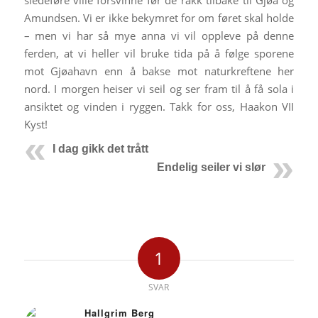
sledeføre ville forsvinne før de rakk tilbake til Gjøa og
Amundsen. Vi er ikke bekymret for om føret skal holde
– men vi har så mye anna vi vil oppleve på denne
ferden, at vi heller vil bruke tida på å følge sporene
mot Gjøahavn enn å bakse mot naturkreftene her
nord. I morgen heiser vi seil og ser fram til å få sola i
ansiktet og vinden i ryggen. Takk for oss, Haakon VII
Kyst!
I dag gikk det trått
Endelig seiler vi slør
1
SVAR
Hallgrim Berg