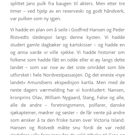
splittet Jans pulk fra baugen til akters. Men etter tre
timer – ved hjelp av en reserveski og godt håndverk,
var pulken som ny igjen.
Vi hadde en plan om å seile i Godfred Hansen og Peder
Ristvedts sledespor langs denne kysten. Vi hadde
studert gamle dagbøker og kartskisser – og hadde en
og anna varde vi ville sjekke. Vi hadde historier om
folkene som hadde fått en odde eller ei øy langs dette
landet – som var noe av det siste området som ble
utforsket i hele Nordvestpassasjen. Og det eneste «nye
landet» Amundsens ekspedisjon kartla. Men med de
neste dagers værmelding har vi konkludert: Nansen,
kronprins Olav, William Nygaard, Stang, False og alle,
alle de andre – foretningsmenn, polfarer, danske
sjøkapteiner, mødrer og søster – de får vente på andre
som ønsker å ta den friske turen over Victoria Island.
Hansen og Ristvedt måtte snu fordi de var redd