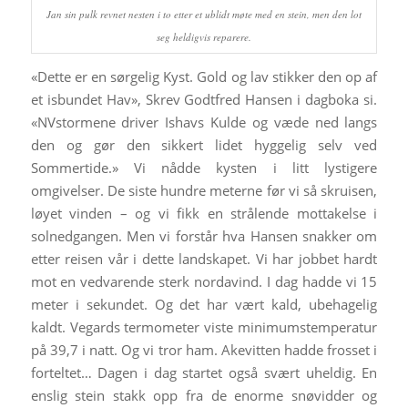
Jan sin pulk revnet nesten i to etter et ublidt møte med en stein, men den lot
seg heldigvis reparere.
«Dette er en sørgelig Kyst. Gold og lav stikker den op af
et isbundet Hav», Skrev Godtfred Hansen i dagboka si.
«NVstormene driver Ishavs Kulde og væde ned langs
den og gør den sikkert lidet hyggelig selv ved
Sommertide.» Vi nådde kysten i litt lystigere
omgivelser. De siste hundre meterne før vi så skruisen,
løyet vinden – og vi fikk en strålende mottakelse i
solnedgangen. Men vi forstår hva Hansen snakker om
etter reisen vår i dette landskapet. Vi har jobbet hardt
mot en vedvarende sterk nordavind. I dag hadde vi 15
meter i sekundet. Og det har vært kald, ubehagelig
kaldt. Vegards termometer viste minimumstemperatur
på 39,7 i natt. Og vi tror ham. Akevitten hadde frosset i
forteltet… Dagen i dag startet også svært uheldig. En
enslig stein stakk opp fra de enorme snøvidder og