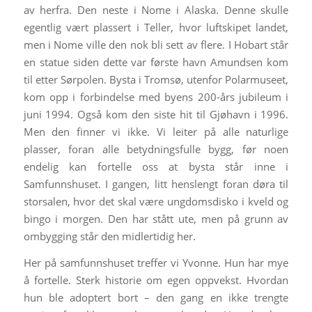
av herfra. Den neste i Nome i Alaska. Denne skulle
egentlig vært plassert i Teller, hvor luftskipet landet,
men i Nome ville den nok bli sett av flere. I Hobart står
en statue siden dette var første havn Amundsen kom
til etter Sørpolen. Bysta i Tromsø, utenfor Polarmuseet,
kom opp i forbindelse med byens 200-års jubileum i
juni 1994. Også kom den siste hit til Gjøhavn i 1996.
Men den finner vi ikke. Vi leiter på alle naturlige
plasser, foran alle betydningsfulle bygg, før noen
endelig kan fortelle oss at bysta står inne i
Samfunnshuset. I gangen, litt henslengt foran døra til
storsalen, hvor det skal være ungdomsdisko i kveld og
bingo i morgen. Den har stått ute, men på grunn av
ombygging står den midlertidig her.
Her på samfunnshuset treffer vi Yvonne. Hun har mye
å fortelle. Sterk historie om egen oppvekst. Hvordan
hun ble adoptert bort – den gang en ikke trengte