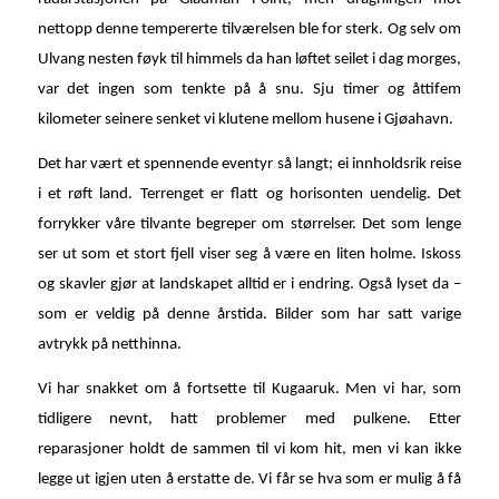
nettopp denne tempererte tilværelsen ble for sterk. Og selv om
Ulvang nesten føyk til himmels da han løftet seilet i dag morges,
var det ingen som tenkte på å snu. Sju timer og åttifem
kilometer seinere senket vi klutene mellom husene i Gjøahavn.
Det har vært et spennende eventyr så langt; ei innholdsrik reise
i et røft land. Terrenget er flatt og horisonten uendelig. Det
forrykker våre tilvante begreper om størrelser. Det som lenge
ser ut som et stort fjell viser seg å være en liten holme. Iskoss
og skavler gjør at landskapet alltid er i endring. Også lyset da –
som er veldig på denne årstida. Bilder som har satt varige
avtrykk på netthinna.
Vi har snakket om å fortsette til Kugaaruk. Men vi har, som
tidligere nevnt, hatt problemer med pulkene. Etter
reparasjoner holdt de sammen til vi kom hit, men vi kan ikke
legge ut igjen uten å erstatte de. Vi får se hva som er mulig å få