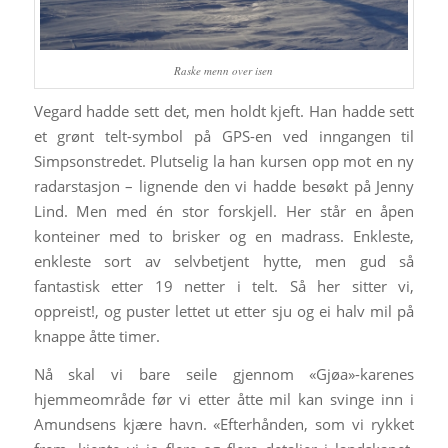
Raske menn over isen
Vegard hadde sett det, men holdt kjeft. Han hadde sett
et grønt telt-symbol på GPS-en ved inngangen til
Simpsonstredet. Plutselig la han kursen opp mot en ny
radarstasjon – lignende den vi hadde besøkt på Jenny
Lind. Men med én stor forskjell. Her står en åpen
konteiner med to brisker og en madrass. Enkleste,
enkleste sort av selvbetjent hytte, men gud så
fantastisk etter 19 netter i telt. Så her sitter vi,
oppreist!, og puster lettet ut etter sju og ei halv mil på
knappe åtte timer.
Nå skal vi bare seile gjennom «Gjøa»-karenes
hjemmeområde før vi etter åtte mil kan svinge inn i
Amundsens kjære havn. «Efterhånden, som vi rykket