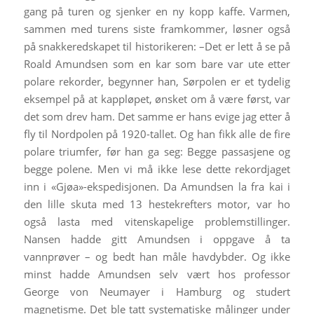
gang på turen og sjenker en ny kopp kaffe. Varmen,
sammen med turens siste framkommer, løsner også
på snakkeredskapet til historikeren: –Det er lett å se på
Roald Amundsen som en kar som bare var ute etter
polare rekorder, begynner han, Sørpolen er et tydelig
eksempel på at kappløpet, ønsket om å være først, var
det som drev ham. Det samme er hans evige jag etter å
fly til Nordpolen på 1920-tallet. Og han fikk alle de fire
polare triumfer, før han ga seg: Begge passasjene og
begge polene. Men vi må ikke lese dette rekordjaget
inn i «Gjøa»-ekspedisjonen. Da Amundsen la fra kai i
den lille skuta med 13 hestekrefters motor, var ho
også lasta med vitenskapelige problemstillinger.
Nansen hadde gitt Amundsen i oppgave å ta
vannprøver – og bedt han måle havdybder. Og ikke
minst hadde Amundsen selv vært hos professor
George von Neumayer i Hamburg og studert
magnetisme. Det ble tatt systematiske målinger under