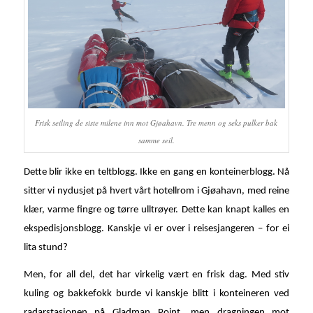
Frisk seiling de siste milene inn mot Gjøahavn. Tre menn og seks pulker bak
samme seil.
Dette blir ikke en teltblogg. Ikke en gang en konteinerblogg. Nå
sitter vi nydusjet på hvert vårt hotellrom i Gjøahavn, med reine
klær, varme fingre og tørre ulltrøyer. Dette kan knapt kalles en
ekspedisjonsblogg. Kanskje vi er over i reisesjangeren – for ei
lita stund?
Men, for all del, det har virkelig vært en frisk dag. Med stiv
kuling og bakkefokk burde vi kanskje blitt i konteineren ved
radarstasjonen på Gladman Point, men dragningen mot