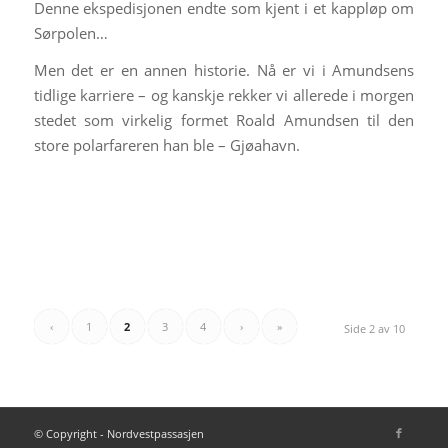
Denne ekspedisjonen endte som kjent i et kappløp om
Sørpolen…
Men det er en annen historie. Nå er vi i Amundsens
tidlige karriere – og kanskje rekker vi allerede i morgen
stedet som virkelig formet Roald Amundsen til den
store polarfareren han ble – Gjøahavn.
‹
1
2
3
4
›
»
Side 2 av 10
© Copyright - Nordvestpassasjen