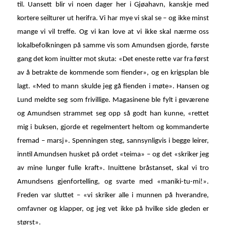
til. Uansett blir vi noen dager her i Gjøahavn, kanskje med
kortere seilturer ut herifra. Vi har mye vi skal se – og ikke minst
mange vi vil treffe. Og vi kan love at vi ikke skal nærme oss
lokalbefolkningen på samme vis som Amundsen gjorde, første
gang det kom inuitter mot skuta: «Det eneste rette var fra først
av å betrakte de kommende som fiender», og en krigsplan ble
lagt. «Med to mann skulde jeg gå fienden i møte». Hansen og
Lund meldte seg som frivillige. Magasinene ble fylt i geværene
og Amundsen strammet seg opp så godt han kunne, «rettet
mig i buksen, gjorde et regelmentert heltom og kommanderte
fremad – marsj». Spenningen steg, sannsynligvis i begge leirer,
inntil Amundsen husket på ordet «teima» – og det «skriker jeg
av mine lunger fulle kraft». Inuittene bråstanset, skal vi tro
Amundsens gjenfortelling, og svarte med «maniki-tu-mi!».
Freden var sluttet – «vi skriker alle i munnen på hverandre,
omfavner og klapper, og jeg vet ikke på hvilke side gleden er
størst».