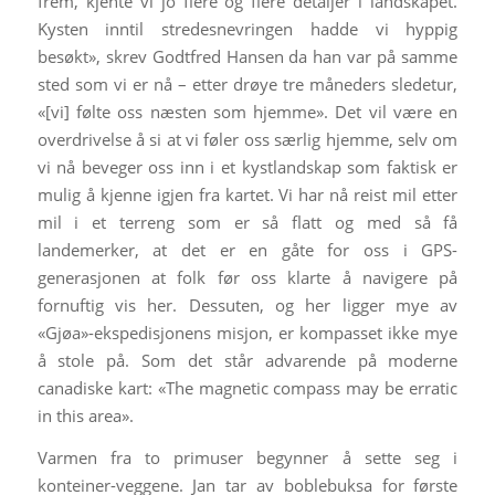
frem, kjente vi jo flere og flere detaljer i landskapet.
Kysten inntil stredesnevringen hadde vi hyppig
besøkt», skrev Godtfred Hansen da han var på samme
sted som vi er nå – etter drøye tre måneders sledetur,
«[vi] følte oss næsten som hjemme». Det vil være en
overdrivelse å si at vi føler oss særlig hjemme, selv om
vi nå beveger oss inn i et kystlandskap som faktisk er
mulig å kjenne igjen fra kartet. Vi har nå reist mil etter
mil i et terreng som er så flatt og med så få
landemerker, at det er en gåte for oss i GPS-
generasjonen at folk før oss klarte å navigere på
fornuftig vis her. Dessuten, og her ligger mye av
«Gjøa»-ekspedisjonens misjon, er kompasset ikke mye
å stole på. Som det står advarende på moderne
canadiske kart: «The magnetic compass may be erratic
in this area».
Varmen fra to primuser begynner å sette seg i
konteiner-veggene. Jan tar av boblebuksa for første