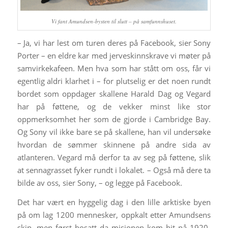
Vi fant Amundsen-bysten til slutt – på samfunnshuset.
– Ja, vi har lest om turen deres på Facebook, sier Sony
Porter – en eldre kar med jerveskinnskrave vi møter på
samvirkekafeen. Men hva som har stått om oss, får vi
egentlig aldri klarhet i – for plutselig er det noen rundt
bordet som oppdager skallene Harald Dag og Vegard
har på føttene, og de vekker minst like stor
oppmerksomhet her som de gjorde i Cambridge Bay.
Og Sony vil ikke bare se på skallene, han vil undersøke
hvordan de sømmer skinnene på andre sida av
atlanteren. Vegard må derfor ta av seg på føttene, slik
at sennagrasset fyker rundt i lokalet. – Også må dere ta
bilde av oss, sier Sony, – og legge på Facebook.
Det har vært en hyggelig dag i den lille arktiske byen
på om lag 1200 mennesker, oppkalt etter Amundsens
skip, men først bosatt da misjonen kom hit på 1920-