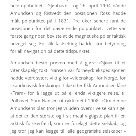
hele oppholdet i Gjøahavn – og 26. april 1904 nådde
Amundsen og Ristvedt den posisjonen Ross hadde
målt polpunktet på i 1831. Tre uker senere fant de
posisjonen for det daværende polpunktet. Dette var
første gang noen beviste at de magnetiske poler faktisk
beveget seg. En slik fastsetting hadde stor betydning
for all navigasjon på dette tidspunktet.
Amundsen besto prøven med å gjøre «Gjøa» til et
vitenskapelig tokt. Nansen var fornøyd: ekspedisjonen
hadde vært svært viktig for «videnskap, for Norge, for
skandinavisk forskning». Like etter fikk Amundsen låne
«Fram» for å legge ut på ei enda viktigere reise, til
Polhavet. Som Nansen uttrykte det i 1908: «Om denne
Amundsens plan tror jeg vi uden overdrivelse kan sige,
at det er den største og i sit maal vigtigste plan til en
arktisk forskerfærd, som er forelagt dette selskab, og
jeg tror jeg kan lægge til: alle geografiske selskaber.»