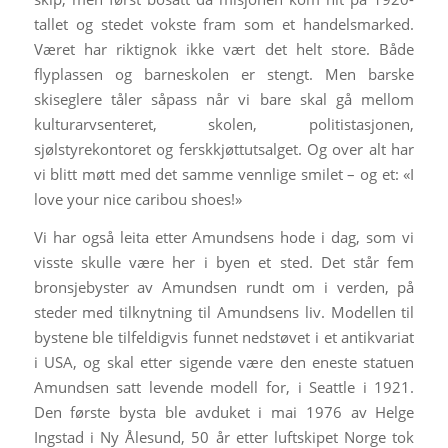
tallet og stedet vokste fram som et handelsmarked.
Været har riktignok ikke vært det helt store. Både
flyplassen og barneskolen er stengt. Men barske
skiseglere tåler såpass når vi bare skal gå mellom
kulturarvsenteret, skolen, politistasjonen,
sjølstyrekontoret og ferskkjøttutsalget. Og over alt har
vi blitt møtt med det samme vennlige smilet – og et: «I
love your nice caribou shoes!»
Vi har også leita etter Amundsens hode i dag, som vi
visste skulle være her i byen et sted. Det står fem
bronsjebyster av Amundsen rundt om i verden, på
steder med tilknytning til Amundsens liv. Modellen til
bystene ble tilfeldigvis funnet nedstøvet i et antikvariat
i USA, og skal etter sigende være den eneste statuen
Amundsen satt levende modell for, i Seattle i 1921.
Den første bysta ble avduket i mai 1976 av Helge
Ingstad i Ny Ålesund, 50 år etter luftskipet Norge tok