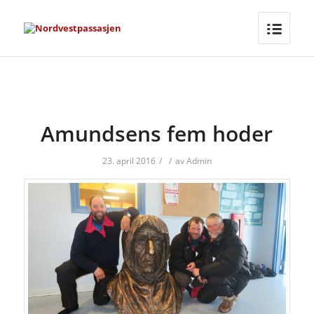
Amundsens fem hoder
23. april 2016
/
/
av
Admin